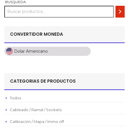
BUSQUEDA:
CONVERTIDOR MONEDA
Dolar Americano
Dolar Americano
Peso Colombiano
Sol Peruano
CATEGORIAS DE PRODUCTOS
Pesos Mexicanos
Peso Argentino
Todos
Peso Chileno
Cableado / Ramal / Sockets
Euro
Real Brasilero
Calibración / Mapa / Immo off