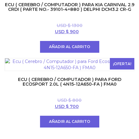
ECU ( CEREBRO / COMPUTADOR ) PARA KIA CARNIVAL 2.9
CRDI ( PARTE NO.- 39101-4×880 ) DELPHI DCM3.2 CR-G
USD $
1300
El
El
USD $
900
precio
precio
original
actual
AÑADIR AL CARRITO
era:
es:
USD
USD
$ 1300.
$ 900.
¡OFERTA!
ECU ( CEREBRO / COMPUTADOR ) PARA FORD
ECOSPORT 2.0L ( 4N15-12A650-FA ) FMA0
USD $
800
El
El
USD $
700
precio
precio
original
actual
AÑADIR AL CARRITO
era:
es:
USD
USD
$ 800.
$ 700.