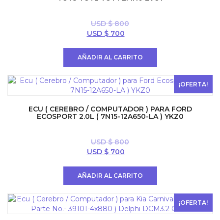
USD $
800
El
El
USD $
700
precio
precio
original
actual
AÑADIR AL CARRITO
era:
es:
USD
USD
$ 800.
$ 700.
¡OFERTA!
ECU ( CEREBRO / COMPUTADOR ) PARA FORD
ECOSPORT 2.0L ( 7N15-12A650-LA ) YKZ0
USD $
800
El
El
USD $
700
precio
precio
original
actual
AÑADIR AL CARRITO
era:
es:
USD
USD
$ 800.
$ 700.
¡OFERTA!