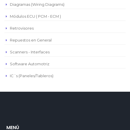
Republica Domincana
Diagramas (Wiring Diagrams)
Módulos ECU ( PCM - ECM )
Retrovisores
Repuestos en General
Scanners - Interfaces
Software Automotriz
IC´s (Paneles/Tableros)
MENÚ