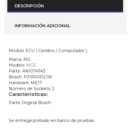
-
DESCRIPCIÓN
2022
(
Parte
No.
INFORMACIÓN ADICIONAL
AN1074743
Bosch:
F01R00DL1W
)
ME17
Modulo ECU ( Cerebro / Computador ).
cantidad
Marca:
MG
Modelo:
MG5
Parte:
AN1074743
Bosch:
F01R00DL1W
Hardware:
ME17
Número de Sockets:
2
Características:
Parte Original Bosch
Se entrega probado en banco de pruebas