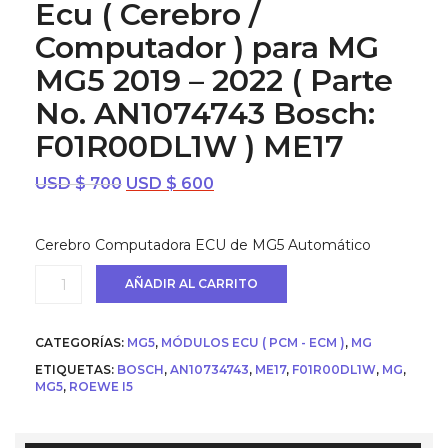
Ecu ( Cerebro /
Computador ) para MG
MG5 2019 – 2022 ( Parte
No. AN1074743 Bosch:
F01R00DL1W ) ME17
El
El
USD $
700
USD $
600
precio
precio
original
actual
Cerebro Computadora ECU de MG5 Automático
era:
es:
USD
USD
Ecu
AÑADIR AL CARRITO
$ 700.
$ 600.
(
Cerebro
/
CATEGORÍAS:
MG5
,
MÓDULOS ECU ( PCM - ECM )
,
MG
Computador
)
ETIQUETAS:
BOSCH
,
AN10734743
,
ME17
,
F01R00DL1W
,
MG
,
para
MG5
,
ROEWE I5
MG
MG5
2019