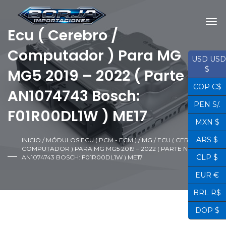
Ecu ( Cerebro /
Computador ) Para MG
USD USD
$
MG5 2019 – 2022 ( Parte No.
COP C$
AN1074743 Bosch:
PEN S/.
F01R00DL1W ) ME17
MXN $
ARS $
INICIO
/
MÓDULOS ECU ( PCM - ECM )
/
MG
/ ECU ( CEREBRO /
COMPUTADOR ) PARA MG MG5 2019 – 2022 ( PARTE NO.
CLP $
AN1074743 BOSCH: F01R00DL1W ) ME17
EUR €
BRL R$
DOP $