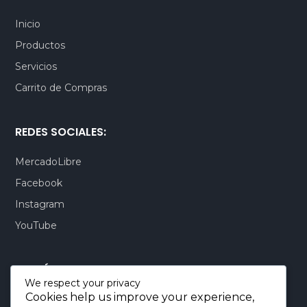
Inicio
Productos
Servicios
Carrito de Compras
REDES SOCIALES:
MercadoLibre
Facebook
Instagram
YouTube
CONTÁCTENOS:
We respect your privacy
Cookies help us improve your experience,
Quito-Ecuador:
+593 99 803 7777